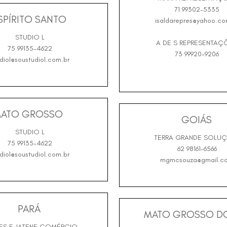
71 99302-5335
SPÍRITO SANTO
isaldarepres@yahoo.co
STUDIO L
A DE S REPRESENTAÇ
75 99135-4622
73 99920-9206
diol@soustudiol.com.br
ATO GROSSO
GOIÁS
STUDIO L
TERRA GRANDE SOLU
75 99135-4622
62 98161-6566
diol@soustudiol.com.br
mgmcsouza@gmail.c
PARÁ
MATO GROSSO DO
S E JATENE COMÉRCIO