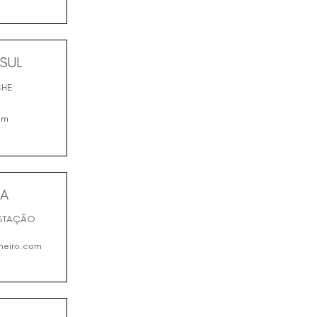
SUL
CHE
om
NA
STAÇÃO
heiro.com