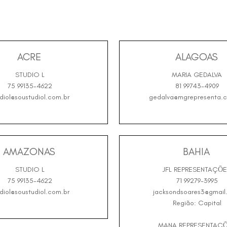
ACRE
ALAGOAS
STUDIO L
MARIA GEDALVA
75 99135-4622
81 99743-4909
diol@soustudiol.com.br
gedalva@mgrepresenta.c
AMAZONAS
BAHIA
STUDIO L
JFL REPRESENTAÇŌ
75 99135-4622
71 99279-3995
diol@soustudiol.com.br
jacksondsoares3@gmail
Região: Capital
MANA REPRESENTAÇ