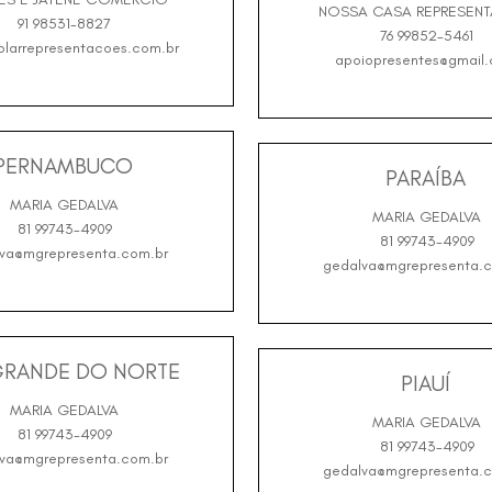
NOSSA CASA REPRESEN
91 98531-8827
76 99852-5461
olarrepresentacoes.com.br
apoiopresentes@gmail
PERNAMBUCO
PARAÍBA
MARIA GEDALVA
MARIA GEDALVA
81 99743-4909
81 99743-4909
va@mgrepresenta.com.br
gedalva@mgrepresenta.c
GRANDE DO NORTE
PIAUÍ
MARIA GEDALVA
MARIA GEDALVA
81 99743-4909
81 99743-4909
va@mgrepresenta.com.br
gedalva@mgrepresenta.c