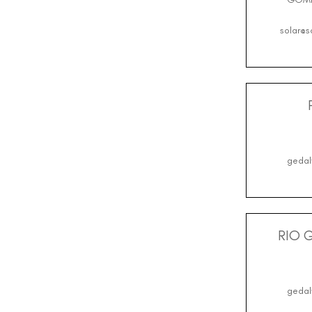
solar@s
gedal
RIO 
gedal