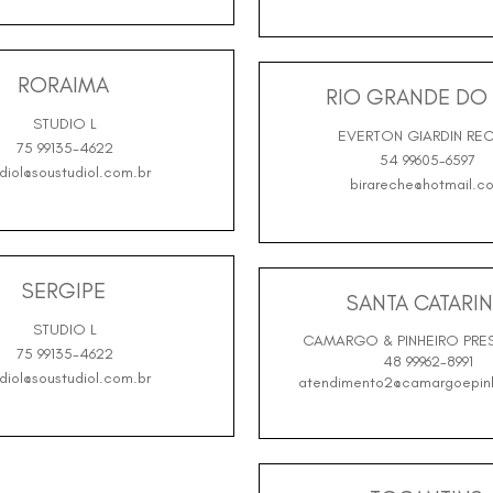
RORAIMA
RIO GRANDE DO 
STUDIO L
EVERTON GIARDIN RE
75 99135-4622
54 99605-6597
diol@soustudiol.com.br
birareche@hotmail.c
SERGIPE
SANTA CATARI
STUDIO L
CAMARGO & PINHEIRO PRE
75 99135-4622
48 99962-8991
diol@soustudiol.com.br
atendimento2@camargoepin