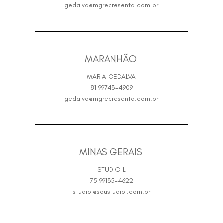
gedalva@mgrepresenta.com.br
MARANHÃO
MARIA GEDALVA
81 99743-4909
gedalva@mgrepresenta.com.br
MINAS GERAIS
STUDIO L
75 99135-4622
studiol@soustudiol.com.br