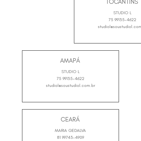
TOCANTINS
STUDIO L
75 99135-4622
studiol@soustudiol.com
AMAPÁ
STUDIO L
75 99135-4622
studiol@soustudiol.com.br
CEARÁ
MARIA GEDALVA
81 99743-4909