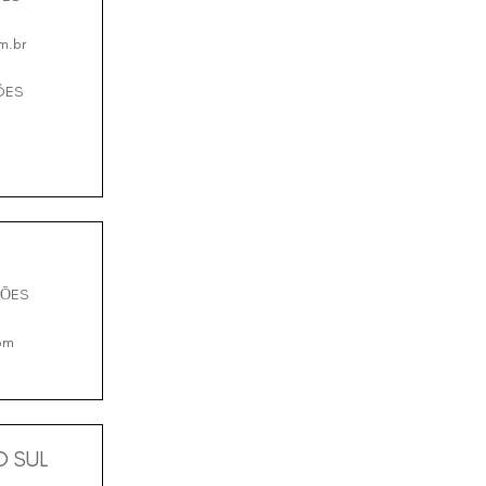
m.br
ÕES
ÇŌES
om
 SUL